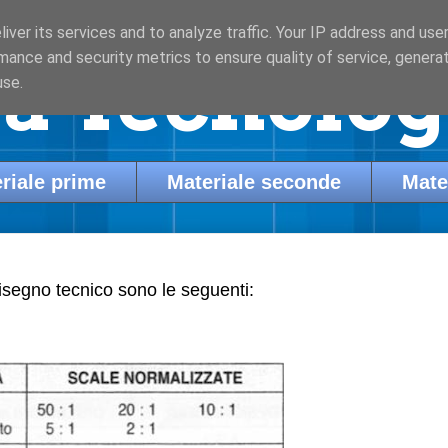
iver its services and to analyze traffic. Your IP address and use
mance and security metrics to ensure quality of service, genera
a Tecnologi
use.
riale prime
Materiale seconde
Mate
disegno tecnico sono le seguenti: