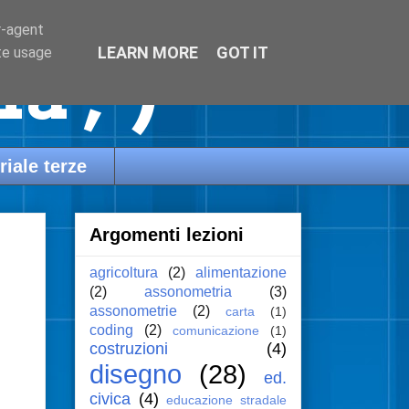
r-agent
LEARN MORE
GOT IT
te usage
a ;-)
riale terze
Argomenti lezioni
agricoltura
(2)
alimentazione
(2)
assonometria
(3)
assonometrie
(2)
carta
(1)
coding
(2)
comunicazione
(1)
costruzioni
(4)
disegno
(28)
ed.
civica
(4)
educazione stradale