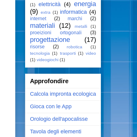
energia
elettricità
(4)
(1)
(9)
informatica
(4)
extra
(1)
internet
(2)
marchi
(2)
materiali
(12)
metalli
(1)
proeizioni ortogonali
(3)
progettazione
(17)
risorse
(2)
robotica
(1)
tecnologia
(1)
trasporti
(1)
video
(1)
videogiochi
(1)
Approfondire
Calcola impronta ecologica
Gioca con le App
Orologio dell'apocalisse
Tavola degli elementi