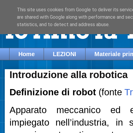
This site uses cookies from Google to deliver its servic
are shared with Google along with performance and secu
Io Amo la 
statistics, and to detect and address abuse.
Home
LEZIONI
Materiale pri
Introduzione alla robotica
Definizione di robot
(fonte
T
Apparato meccanico ed ele
impiegato nell’industria, in 