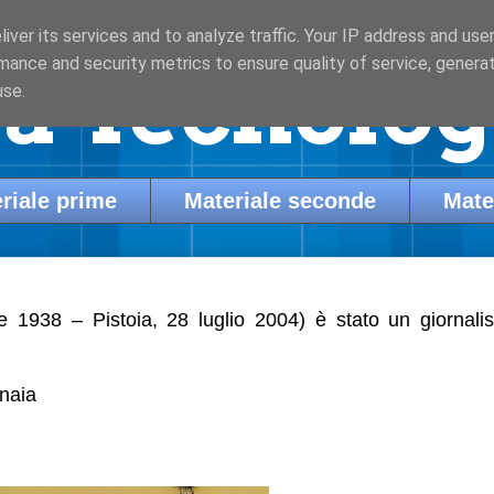
iver its services and to analyze traffic. Your IP address and use
mance and security metrics to ensure quality of service, genera
a Tecnologi
use.
riale prime
Materiale seconde
Mate
e 1938 – Pistoia, 28 luglio 2004) è stato un giornali
gnaia