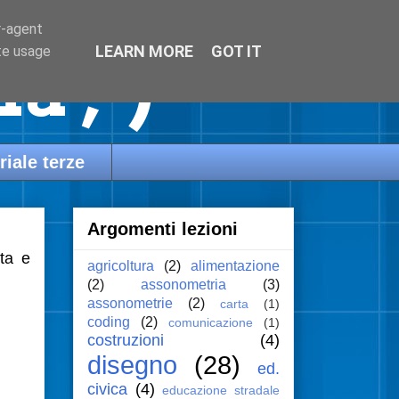
r-agent
LEARN MORE
GOT IT
te usage
a ;-)
riale terze
Argomenti lezioni
sta e
agricoltura
(2)
alimentazione
(2)
assonometria
(3)
assonometrie
(2)
carta
(1)
coding
(2)
comunicazione
(1)
costruzioni
(4)
disegno
(28)
ed.
civica
(4)
educazione stradale