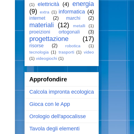
energia
elettricità
(4)
(1)
(9)
informatica
(4)
extra
(1)
internet
(2)
marchi
(2)
materiali
(12)
metalli
(1)
proeizioni ortogonali
(3)
progettazione
(17)
risorse
(2)
robotica
(1)
tecnologia
(1)
trasporti
(1)
video
(1)
videogiochi
(1)
Approfondire
Calcola impronta ecologica
Gioca con le App
Orologio dell'apocalisse
Tavola degli elementi