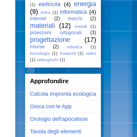
energia
elettricità
(4)
(1)
(9)
informatica
(4)
extra
(1)
internet
(2)
marchi
(2)
materiali
(12)
metalli
(1)
proeizioni ortogonali
(3)
progettazione
(17)
risorse
(2)
robotica
(1)
tecnologia
(1)
trasporti
(1)
video
(1)
videogiochi
(1)
Approfondire
Calcola impronta ecologica
Gioca con le App
Orologio dell'apocalisse
Tavola degli elementi