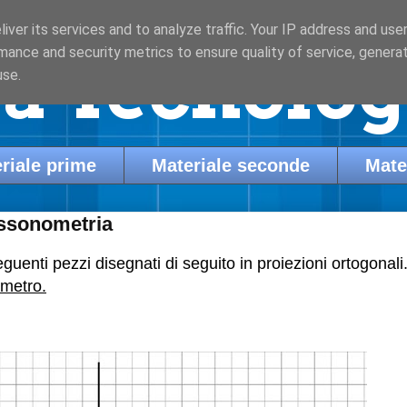
iver its services and to analyze traffic. Your IP address and use
mance and security metrics to ensure quality of service, genera
a Tecnologi
use.
riale prime
Materiale seconde
Mate
assonometria
uenti pezzi disegnati di seguito in proiezioni ortogonali
imetro.