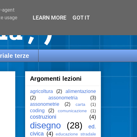
r-agent
LEARN MORE
GOT IT
te usage
a ;-)
riale terze
Argomenti lezioni
.
agricoltura
(2)
alimentazione
(2)
assonometria
(3)
assonometrie
(2)
carta
(1)
coding
(2)
comunicazione
(1)
costruzioni
(4)
disegno
(28)
ed.
civica
(4)
educazione stradale